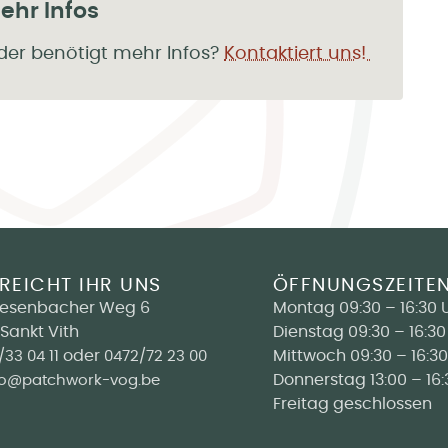
hr Infos
der benötigt mehr Infos?
Kontaktiert uns!
REICHT IHR UNS
ÖFFNUNGSZEITE
iesenbacher Weg 6
Montag 09:30 – 16:30 
Sankt Vith
Dienstag 09:30 – 16:30
oder
Mittwoch 09:30 – 16:30
/33 04 11
0472/72 23 00
Donnerstag 13:00 – 16:
fo@patchwork-vog.be
Freitag geschlossen