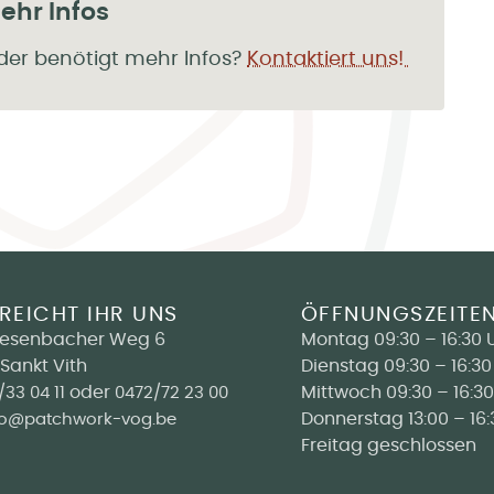
hr Infos
der benötigt mehr Infos?
Kontaktiert uns!
REICHT IHR UNS
ÖFFNUNGSZEITE
iesenbacher Weg 6
Montag 09:30 – 16:30 
Sankt Vith
Dienstag 09:30 – 16:30
oder
Mittwoch 09:30 – 16:30
/33 04 11
0472/72 23 00
Donnerstag 13:00 – 16:
fo@patchwork-vog.be
Freitag geschlossen