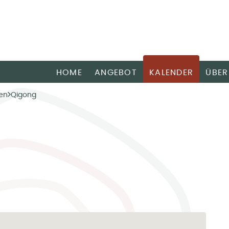
HOME
ANGEBOT
KALENDER
ÜBER
en
Qigong